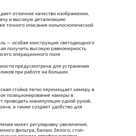
ений
е
дает отличное качество изображения,
ачу и высокую детализацию
ее точного описания кольпоскопической
пии
ии
ль — особая конструкция светодиодного
щая получить высокую равномерность
всего операционного поля
и)
ых
ркости предусмотрена для устранения
ов
ликов при работе на больших
я
ская стойка легко перемещает камеру в
дные
ное позиционирование камеры в
й
ет проводить манипуляции одной рукой,
е
рача, а также создает удобство для
ры)
ления имеет регулировку увеличения,
леного фильтра, баланс белого, стоп-
и)
кие
ая
лючение режима автофокусировки