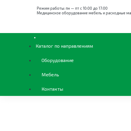
Режим работы: пн — пт с 10:00 до 17:00
Медицинское оборудование мебель и расходные м
Каталог
Акушерство и гинекология
Обор
Каталог по направлениям
Оборудование
Мебель
Контакты
ОБОРУДОВАНИЕ
КАТАЛОГ ПО НАПРА
МЕБЕЛЬ
Оборудование для
Акушерство и гинекология
Оснащение службы крови
Дых
Ане
Меб