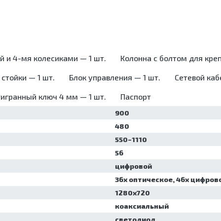
йки для эндоскопов
еззараживания
ерилизаторы
дицинских отходов
ьтразвуковые ванны/
афы для хранения
йки
ерильных эндоскопов
аковочные машины
афы сушильные
тановки для
й и 4-мя колесиками — 1 шт.
Колонна с болтом для креп
еззараживания
дицинских отходов
стойки — 1 шт.
Блок управления — 1 шт.
Сетевой каб
афы для хранения
ерильных эндоскопов
игранный ключ 4 мм — 1 шт.
Паспорт
афы сушильные
900
480
550–1110
56
цифровой
36х оптическое, 46х цифров
1280х720
коаксиальный
cветодиод