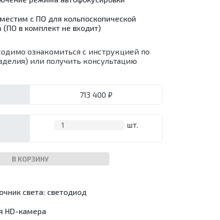
й
пия
местим с ПО для кольпоскопической
 (ПО в комплект не входит)
я
я
одимо ознакомиться с инструкцией по
дные
и)
зделия) или получить консультацию
бу
пия
713 400 ₽
шт.
В КОРЗИНУ
очник света: светодиод
я HD-камера