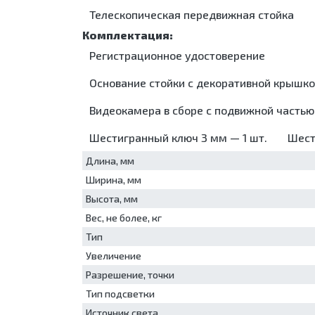
Мо
Суточные мониторы АД
об
Телескопическая передвижная стойка
Ст
ме
Ул
Шк
мо
ст
Регистрационное удостоверение
Уп
Шк
Ус
Основание стойки с декоративной крышко
об
ме
Видеокамера в сборе с подвижной частью 
Шк
ст
Шестигранный ключ 3 мм — 1 шт.
Шест
Шк
Длина, мм
Ширина, мм
Высота, мм
Вес, не более, кг
Тип
Увеличение
Разрешение, точки
Тип подсветки
Источник света