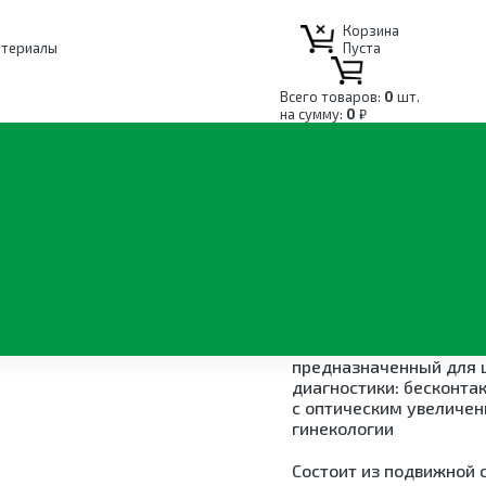
Корзина
атериалы
Пуста
Всего товаров:
0
шт.
на сумму:
0
₽
удование для акушерства и гинекологии
Кольпоскопы
Видеокольпо
Colposcope H
Видеокольпоскоп Topme
предназначенный для 
диагностики: бесконта
ВЛЕНИЯМ
с оптическим увеличен
гинекологии
ательная техника
стезиология и
ель для акушерства и
Оборудование для
Диагностика
Мебель для
Состоит из подвижной с