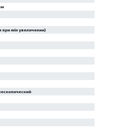
мм
м при min увеличении)
лескопический