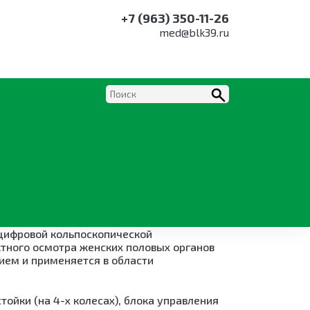
+7 (963) 350-11-26
med@blk39.ru
Видеокольпоскоп Topmed Colposcope HD
скоп Topmed
D
d Colposcope HD — прибор,
цифровой кольпоскопической
ктного осмотра женских половых органов
ием и применяется в области
тойки (на 4-х колесах), блока управления