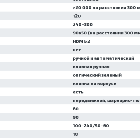
>20 000 на расстоянии 300 
120
240–300
90х50 (на расстоянии 300 м
HDMIх2
нет
ручной и автоматический
плавная ручная
оптический зеленый
кнопка на корпусе
есть
передвижной, шарнирно-те
60
90
100–240/50–60
18