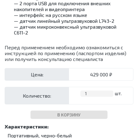
Центрифуги
УЗИ
— 2 порта USB для подключения внешних
аппараты
хранения
и
Рециркуляторы
моюще-
Микроскопы
аппараты и
накопителей и видеопринтера
стерильных
дезинфекция
дезинфицирующие
Насосы
принадлежности
Холодильники
— интерфейс на русском языке
инструментов
помещений
шприцевые
Мойки для
лабораторные
Холтеры и
— датчик линейный ультразвуковой L743-2
Кипятильники
Лампы
эндоскопов
Жгуты
кардиорегистраторы
Морозильники
— датчик микроконвексный ультразвуковой
дезинфекционные
бактерицидные
кровоостанавливающие
Стерилизаторы
C611-2
Кресла
Контейнеры
Облучатели
Ларингоскопы
Ультразвуковые
Барани
для
бактерицидные
ванны/
Отсасыватели
Суточные
Перед применением необходимо ознакомиться с
дезинфекции
Аппараты
мойки
Термоконтейнеры
мониторы
инструкцией по применению (паспортом изделия)
Коробки
для
Упаковочные
АД
Электрокардиографы
или получить консультацию специалиста
стерилизационные
аэрозольной
машины
дезинфекции
Машины
Установки
моюще-
Цена:
429 000 ₽
для
дезинфицирующие
обеззараживания
Мойки для
медицинских
эндоскопов
отходов
шт.
Количество:
Стерилизаторы
Шкафы для
хранения
Ультразвуковые
стерильных
ванны/
В КОРЗИНУ
эндоскопов
мойки
Шкафы
Упаковочные
сушильные
машины
Портативный, черно-белый
Установки