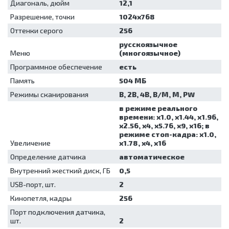
Диагональ, дюйм
12,1
Разрешение, точки
1024х768
Оттенки серого
256
русскоязычное
Меню
(многоязычное)
Программное обеспечение
есть
Память
504 МБ
Режимы сканирования
В, 2В, 4В, В/М, М, PW
в режиме реального
времени: х1.0, х1.44, х1.96,
х2.56, х4, х5.76, х9, х16; в
режиме стоп-кадра: х1.0,
Увеличение
х1.78, х4, х16
Определение датчика
автоматическое
Внутренний жесткий диск, ГБ
0,5
USB-порт, шт.
2
Кинопетля, кадры
256
Порт подключения датчика,
шт.
2