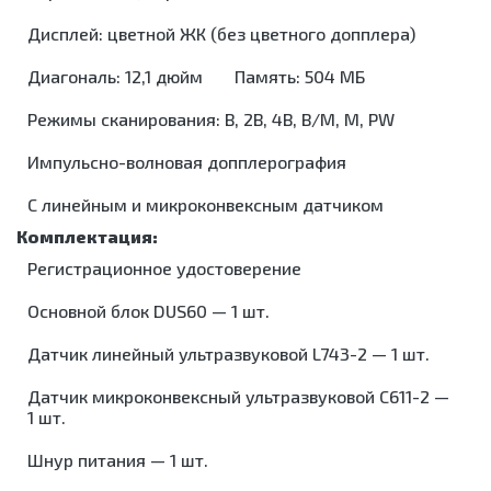
для
Дисплей: цветной ЖК (без цветного допплера)
обеззараживания
медицинских
Диагональ: 12,1 дюйм
Память: 504 МБ
отходов
Шкафы для
Режимы сканирования: В, 2В, 4В, В/М, М, PW
хранения
стерильных
Импульсно-волновая допплерография
эндоскопов
Шкафы
С линейным и микроконвексным датчиком
сушильные
Регистрационное удостоверение
Основной блок DUS60 — 1 шт.
Датчик линейный ультразвуковой L743-2 — 1 шт.
Датчик микроконвексный ультразвуковой C611-2 —
1 шт.
Шнур питания — 1 шт.