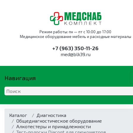
Режим работы: пн — пт с 10:00 до 17:00
Медицинское оборудование мебель и расходные материалы
+7 (963) 350-11-26
med@blk39.ru
Навигация
ОБОРУДОВАНИЕ
КАТАЛОГ ПО НАПРАВЛЕНИ
МЕБЕЛЬ
Каталог
Оборудование для
Акушерство и
Оснащение
Диагностика
Дыхательная
Анестезиология и
Мебель для
акушерства и
гинекология
службы крови
Общедиагностическое оборудование
техника
реанимация
акушерства и
гинекологии
Оборудование для
Алкотестеры и принадлежности
Дыхательная
гинекологии
Кресла для забора
Аппараты
акушерства и
Тест-полоски Diacont для глюкометров
техника
Коагуляторы
крови
наркозные
Кресла