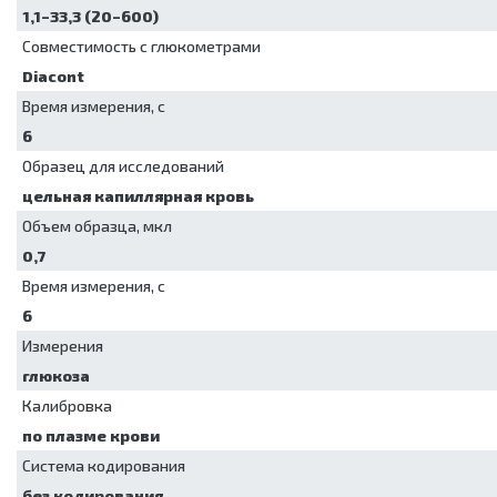
сушильные
Упаковочные
1,1–33,3 (20–600)
машины
Совместимость с глюкометрами
Установки для
обеззараживания
Diacont
медицинских
Время измерения, с
отходов
6
Шкафы для
хранения
Образец для исследований
стерильных
цельная капиллярная кровь
эндоскопов
Шкафы
Объем образца, мкл
сушильные
0,7
Время измерения, с
6
Измерения
глюкоза
Калибровка
по плазме крови
Система кодирования
без кодирования