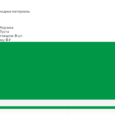
сходные материалы
Корзина
Пуста
 товаров:
0
шт.
мму:
0
₽
ние
/
Счётчики