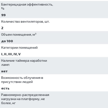
стерильных
Бактерицидная эффективность,
эндоскопов
%
Шкафы
99
сушильные
Количество вентиляторов, шт.
2
Объем помещения, м³
до 100
Категории помещений
I, II, III, IV, V
Наличие таймера наработки
ламп
нет
Возможность облучения в
присутствии людей
есть
Равномерно-распределенная
нагрузка на платформу, не
более, кг