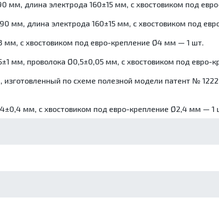
90 мм, длина электрода 160±15 мм, c хвостовиком под евро
отходов
Шкафы для хранения стерильных эндоскопов
90 мм, длина электрода 160±15 мм, c хвостовиком под евр
Шкафы сушильные
3 мм, c хвостовиком под евро-крепление Ø4 мм — 1 шт.
±1 мм, проволока Ø0,5±0,05 мм, c хвостовиком под евро-к
, изготовленный по схеме полезной модели патент № 1222
±0,4 мм, c хвостовиком под евро-крепление Ø2,4 мм — 1 