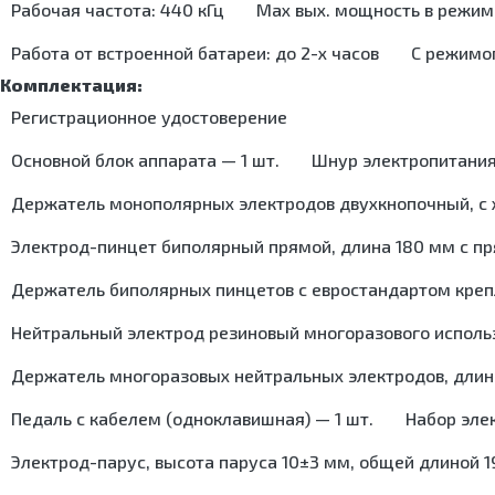
Матрасы для пеленальных столиков
Рабочая частота: 440 кГц
Max вых. мощность в режиме
Оборудование для рентгенологии (негатоскопы)
Линзы офтальмологические
Столики для детских весов
Оптические приборы
Развернуть >
Монобиноскопы
Столики пеленальные
Работа от встроенной батареи: до 2-х часов
С режимо
Дополнительные принадлежности
Наборы пробных линз
Лупы налобные
Оправы пробные
Развернуть >
Лупы ручные
Регистрационное удостоверение
Офтальмоскопы
Функциональная диагностика
Очки-лупы
Анализаторы поля зрения (периметры)
Оборудование для функциональной диагностики
Основной блок аппарата — 1 шт.
Шнур электропитания 
Расходные материалы
Проекторы знаков
Денситометры костные
Фильтры дыхательные
Развернуть >
Динамометры
Держатель монополярных электродов двухкнопочный, с 
Развернуть >
Мониторы фетальные
Пульсоксиметры
Электрод-пинцет биполярный прямой, длина 180 мм с п
Служба крови
Калиперы и рулетки электронные
Оснащение службы крови
Держатель биполярных пинцетов с евростандартом крепл
Пикфлоуметры
Кресла для забора крови
Плантографы
Развернуть >
Столики для забора крови
Нейтральный электрод резиновый многоразового использ
Спирографы
Счетчики лейкоцитарные
УЗИ аппараты и принадлежности
Держатель многоразовых нейтральных электродов, длина 
Холодильники для крови
Холтеры и кардиорегистраторы
Центрифуги
Кресла Барани
Педаль с кабелем (одноклавишная) — 1 шт.
Набор элек
Микроскопы
Суточные мониторы АД
Холодильники лабораторные
Электрод-парус, высота паруса 10±3 мм, общей длиной 1
Морозильники