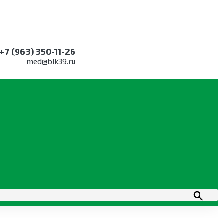
+7 (963) 350-11-26
med@blk39.ru
 амбулаторной гинекологии,
) — переносной автономный ЭХВЧ-аппарат малой
лярным методом при хирургических вмешательствах
тории и малых операционных при малоинвазивных